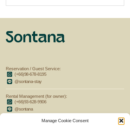
Reservation / Guest Service:
(+66)98-678-8195
@sontana-stay
Rental Management (for owner):
(+66)93-628-9906
@sontana
Manage Cookie Consent
MENU
FOLLOW US